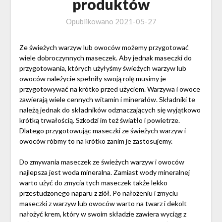
produktów
Opublikowano
2021-05-27
Ze świeżych warzyw lub owoców możemy przygotować
wiele dobroczynnych maseczek. Aby jednak maseczki do
przygotowania, których użyłyśmy świeżych warzyw lub
owoców należycie spełniły swoją rolę musimy je
przygotowywać na krótko przed użyciem. Warzywa i owoce
zawierają wiele cennych witamin i minerałów. Składniki te
należą jednak do składników odznaczających się wyjątkowo
krótką trwałością. Szkodzi im też światło i powietrze.
Dlatego przygotowując maseczki ze świeżych warzyw i
owoców róbmy to na krótko zanim je zastosujemy.
Do zmywania maseczek ze świeżych warzyw i owoców
najlepsza jest woda mineralna. Zamiast wody mineralnej
warto użyć do zmycia tych maseczek także lekko
przestudzonego naparu z ziół. Po nałożeniu i zmyciu
maseczki z warzyw lub owoców warto na twarz i dekolt
nałożyć krem, który w swoim składzie zawiera wyciąg z