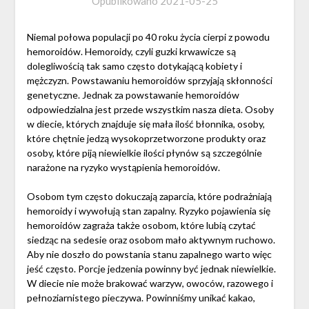
Opublikowano
2021-05-25
Niemal połowa populacji po 40 roku życia cierpi z powodu
hemoroidów. Hemoroidy, czyli guzki krwawicze są
dolegliwością tak samo często dotykającą kobiety i
mężczyzn. Powstawaniu hemoroidów sprzyjają skłonności
genetyczne. Jednak za powstawanie hemoroidów
odpowiedzialna jest przede wszystkim nasza dieta. Osoby
w diecie, których znajduje się mała ilość błonnika, osoby,
które chętnie jedzą wysokoprzetworzone produkty oraz
osoby, które piją niewielkie ilości płynów są szczególnie
narażone na ryzyko wystąpienia hemoroidów.
Osobom tym często dokuczają zaparcia, które podrażniają
hemoroidy i wywołują stan zapalny. Ryzyko pojawienia się
hemoroidów zagraża także osobom, które lubią czytać
siedząc na sedesie oraz osobom mało aktywnym ruchowo.
Aby nie doszło do powstania stanu zapalnego warto więc
jeść często. Porcje jedzenia powinny być jednak niewielkie.
W diecie nie może brakować warzyw, owoców, razowego i
pełnoziarnistego pieczywa. Powinniśmy unikać kakao,