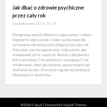
Jak dbać o zdrowie psychiczne
przez cały rok
Opublikowano
2023-10-24
Pielęgnacja umysłu Ważność odpoczynku i relaksu
Regularny odpoczynek i relaks są kluczowe dla
utrzymania zdrowia psychicznego przez cały rok.
Daj sobie czas na regenerację i odprężenie, aby
zredukować stres i napięcie. Wybierz aktywności,
które sprawiają Ci przyjemność i pomagają Ci się
zrelaksować, takie jak czytanie, spacerowanie lub
słuchanie muzyki. Znaczenie regularnej medytacji
Medytacja to skuteczna...
©2026 Csip.pl
| Powered by
SuperbThemes