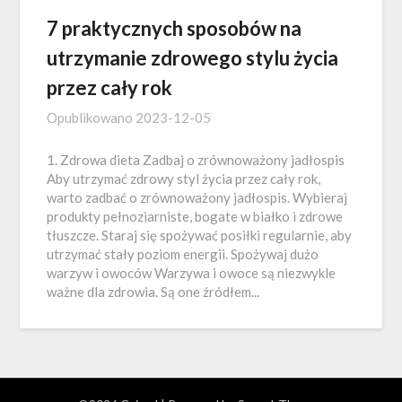
7 praktycznych sposobów na
utrzymanie zdrowego stylu życia
przez cały rok
Opublikowano
2023-12-05
1. Zdrowa dieta Zadbaj o zrównoważony jadłospis
Aby utrzymać zdrowy styl życia przez cały rok,
warto zadbać o zrównoważony jadłospis. Wybieraj
produkty pełnoziarniste, bogate w białko i zdrowe
tłuszcze. Staraj się spożywać posiłki regularnie, aby
utrzymać stały poziom energii. Spożywaj dużo
warzyw i owoców Warzywa i owoce są niezwykle
ważne dla zdrowia. Są one źródłem...