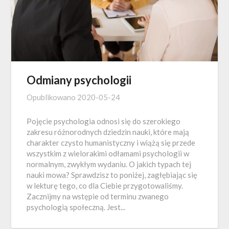
Odmiany psychologii
Opublikowano
2020-05-24
Pojęcie psychologia odnosi się do szerokiego
zakresu różnorodnych dziedzin nauki, które mają
charakter czysto humanistyczny i wiążą się przede
wszystkim z wielorakimi odłamami psychologii w
normalnym, zwykłym wydaniu. O jakich typach tej
nauki mowa? Sprawdzisz to poniżej, zagłębiając się
w lekturę tego, co dla Ciebie przygotowaliśmy.
Zacznijmy na wstępie od terminu zwanego
psychologią społeczną. Jest...